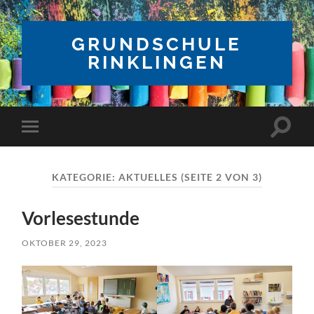
GRUNDSCHULE
RINKLINGEN
Suchfe
Mobile-
ein-/a
Menü
ein-/ausblenden
KATEGORIE:
AKTUELLES
(SEITE 2 VON 3)
Vorlesestunde
OKTOBER 29, 2023