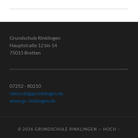
Grundschule Rinklingen
Hauptstraße 12 bis 14
75015 Bretten
07252 - 80210
rektorat@gsrinklingen.de
www.gs-rinklingen.de
© 2026
GRUNDSCHULE RINKLINGEN
—
HOCH ↑